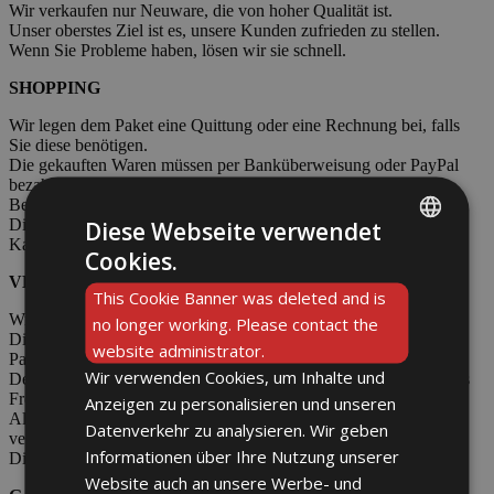
Wir verkaufen nur Neuware, die von hoher Qualität ist.
Unser oberstes Ziel ist es, unsere Kunden zufrieden zu stellen.
Wenn Sie Probleme haben, lösen wir sie schnell.
SHOPPING
Wir legen dem Paket eine Quittung oder eine Rechnung bei, falls
Sie diese benötigen.
Die gekauften Waren müssen per Banküberweisung oder PayPal
bezahlt werden. Geben Sie auf den gekauften Geldkonten die
Bestellnummer an.
Die Überweisung sollte innerhalb von 7 Tagen nach dem
Diese Webseite verwendet
Kaufdatum erfolgen.
Cookies.
ENGLISH
VERSANDKOSTEN
This Cookie Banner was deleted and is
DE
Wir versenden Pakete über Poczta Polska.
no longer working. Please contact the
Die Versandkosten beinhalten das Porto und die Verpackung der
website administrator.
Pakete.
Wir verwenden Cookies, um Inhalte und
Der Versand erfolgt sofort nach Zahlungseingang, von Montag bis
Freitag.
Anzeigen zu personalisieren und unseren
Alle Pakete werden mit einer Sendungsverfolgungsnummer
Datenverkehr zu analysieren. Wir geben
verschickt.
Informationen über Ihre Nutzung unserer
Die Kosten für den Versand hängen vom Gewicht ab.
Website auch an unsere Werbe- und