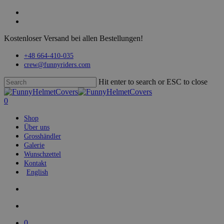
Skip
facebook
to
instagram
main
Kostenloser Versand bei allen Bestellungen!
content
+48 664-410-035
crew@funnyriders.com
Hit enter to search or ESC to close
Close
Search
search
account
0
Menu
Shop
Über uns
Grosshändler
Galerie
Wunschzettel
Kontakt
English
search
account
0