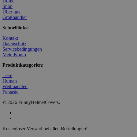
Home
Shop
Über uns
Großhändler
Schnelllinks:
Kontakt
Datenschutz
Servicebedingungen
Mein Konto
Produktkategorien:
Tiere
Human
Weihnachten
Fantasie
© 2026 FunnyHelmetCovers.
facebook
instagram
Close
Kostenloser Versand bei allen Bestellungen!
Menu