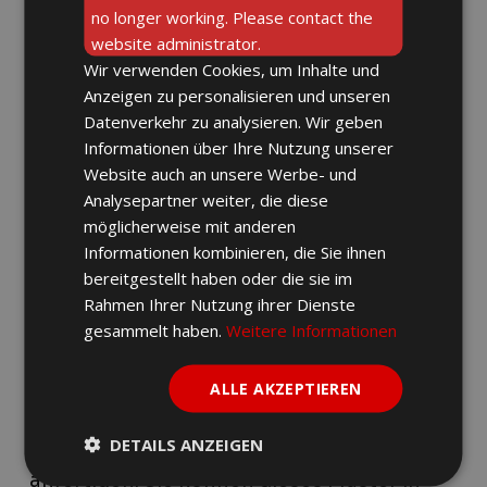
Die Vorteile auf einen Blick:
no longer working. Please contact the
website administrator.
✅ Einheitsgröße für die meisten Helme
Wir verwenden Cookies, um Inhalte und
✅ Einzigartiges und lustiges Design
Anzeigen zu personalisieren und unseren
Datenverkehr zu analysieren. Wir geben
✅ 100% handgefertigt in Polen, aus
Informationen über Ihre Nutzung unserer
hochwertigem Material
Website auch an unsere Werbe- und
✅ Einfache Installation
Analysepartner weiter, die diese
möglicherweise mit anderen
Informationen kombinieren, die Sie ihnen
Verwandeln Sie Ihren Motorradhelm in einen
echten Blickfang! Legen Sie den Helmbezug
bereitgestellt haben oder die sie im
von FunnyRiders HEUTE in Ihren Warenkorb!
Rahmen Ihrer Nutzung ihrer Dienste
gesammelt haben.
Weitere Informationen
🛒 In unserem Angebot finden Sie viele
Bezüge in verschiedenen Farben und
ALLE AKZEPTIEREN
Mustern unserer Motorradhelmbezüge.
DETAILS ANZEIGEN
Wir können auch individuelle Muster für Sie
anfertigen. Sie können dieses Muster in