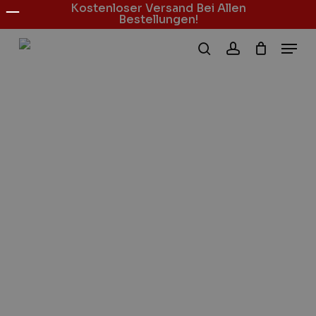
Kostenloser Versand Bei Allen
Skip
Bestellungen!
to
Men
main
search
account
content