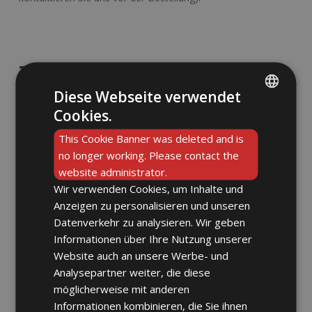
Zusätzliche
Diese Webseite verwendet
Informationen
Cookies.
ENGLISH
This Cookie Banner was deleted and is
DE
no longer working. Please contact the
Schwarz
Farbe
website administrator.
Wir verwenden Cookies, um Inhalte und
Es gibt noch keine Bewertungen.
Anzeigen zu personalisieren und unseren
Datenverkehr zu analysieren. Wir geben
Informationen über Ihre Nutzung unserer
Write a Review
Website auch an unsere Werbe- und
Analysepartner weiter, die diese
Schreibe die erste Bewertung für „PENGUIN“
möglicherweise mit anderen
Review now to get coupon!
Informationen kombinieren, die Sie ihnen