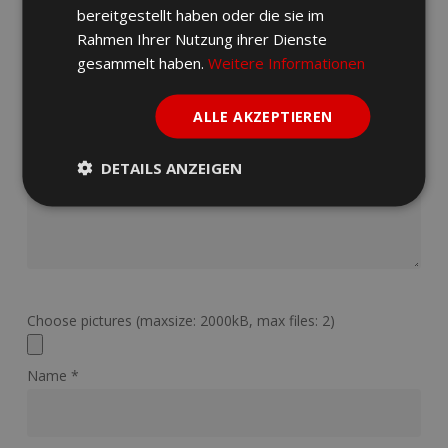
Deine E-Mail-Adresse wird nicht veröffentlicht.
Erforderliche
bereitgestellt haben oder die sie im
Felder sind mit
*
markiert
Rahmen Ihrer Nutzung ihrer Dienste
gesammelt haben.
Weitere Informationen
Deine Bewertung
*
ALLE AKZEPTIEREN
DETAILS ANZEIGEN
Deine Bewertung
*
Choose pictures (maxsize: 2000kB, max files: 2)
Name
*