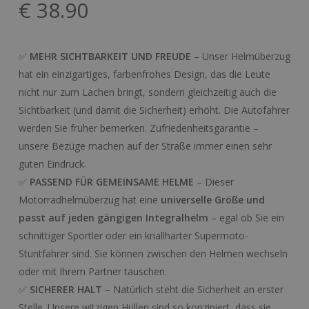
€
38.90
✅
MEHR SICHTBARKEIT UND FREUDE
– Unser Helmüberzug
hat ein einzigartiges, farbenfrohes Design, das die Leute
nicht nur zum Lachen bringt, sondern gleichzeitig auch die
Sichtbarkeit (und damit die Sicherheit) erhöht. Die Autofahrer
werden Sie früher bemerken. Zufriedenheitsgarantie –
unsere Bezüge machen auf der Straße immer einen sehr
guten Eindruck.
✅
PASSEND FÜR GEMEINSAME HELME
– Dieser
Motorradhelmüberzug hat eine
universelle Größe und
passt auf jeden gängigen Integralhelm
– egal ob Sie ein
schnittiger Sportler oder ein knallharter Supermoto-
Stuntfahrer sind. Sie können zwischen den Helmen wechseln
oder mit Ihrem Partner tauschen.
✅
SICHERER HALT
– Natürlich steht die Sicherheit an erster
Stelle. Unsere witzigen Hüllen sind so konzipiert, dass sie