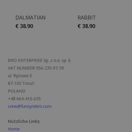
DALMATIAN
RABBIT
€
38.90
€
38.90
BRO ENTERPRISE Sp. z o.o. sp. k.
VAT NUMBER 956-235-97-39
ul. Ryżowa 5
87-100 Toruń
POLAND
+48 664-410-035
crew@funnyriders.com
Nützliche Links:
Home