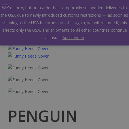
Kostenloser Versand bei allen
Skip
We’re sorry, but our carrier has temporarily suspended deliveries to
Bestellungen!
to
the USA due to newly introduced customs restrictions — as soon as
Menu
main
shipping to the USA becomes possible again, we will resume it; this
search
account
content
affects only the USA, and shipments to all other countries continue
as usual.
Ausblenden
PENGUIN